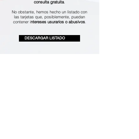
consulta gratuita
.
No obstante, hemos hecho un listado con
las tarjetas que, posiblemente, puedan
contener i
ntereses usurarios o abusivos
.
DESCARGAR LISTADO
Contacta con nosotros y resolvemos si
puedes estar afectado o afectada por una
tarjeta revolving
.
Primera consulta gratuita.
©2020 por
Ylenia Pulido Abogada.
Aviso Legal
Política de privacidad